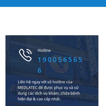
Hotline
190056565
6
Liên hệ ngay với số hotline của
MEDLATEC để được phục vụ và sử
dụng các dịch vụ khám, chữa bệnh
hiện đại & cao cấp nhất.