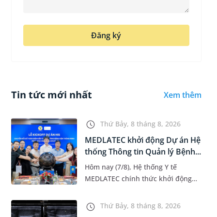
Đăng ký
Tin tức mới nhất
Xem thêm
Thứ Bảy, 8 tháng 8, 2026
MEDLATEC khởi động Dự án Hệ
thống Thông tin Quản lý Bệnh...
Hôm nay (7/8), Hệ thống Y tế
MEDLATEC chính thức khởi động
Dự án Hệ thống Thông tin Quản lý
Bệnh viện (HIS - Hospital
Thứ Bảy, 8 tháng 8, 2026
Information System) giai đoạn mới.