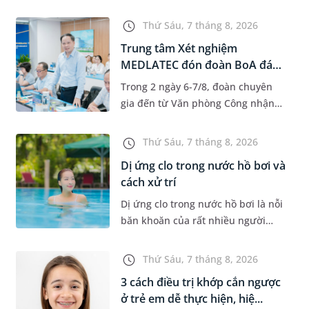
độ tuổi 35 - 50. Khi được chẩn đoán
mắc bệnh, nhiều người thường
Thứ Sáu, 7 tháng 8, 2026
băn khoăn u nang tuyến v...
Trung tâm Xét nghiệm
MEDLATEC đón đoàn BoA đánh
giá giám...
Trong 2 ngày 6-7/8, đoàn chuyên
gia đến từ Văn phòng Công nhận
Chất lượng quốc gia (BoA) đã ghi
nhận và đánh giá cao nỗ lực duy trì
Thứ Sáu, 7 tháng 8, 2026
hệ thống quản lý chất lượ...
Dị ứng clo trong nước hồ bơi và
cách xử trí
Dị ứng clo trong nước hồ bơi là nỗi
băn khoăn của rất nhiều người
thích bơi lội, đặc biệt là những
trường hợp thường xuyên bơi ở
Thứ Sáu, 7 tháng 8, 2026
những hồ bơi nhân tạo. Bài v...
3 cách điều trị khớp cắn ngược
ở trẻ em dễ thực hiện, hiệ...