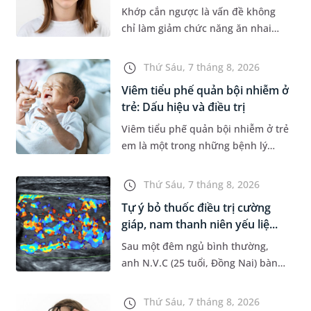
Khớp cắn ngược là vấn đề không
chỉ làm giảm chức năng ăn nhai
của trẻ mà còn làm mất đi sự cân
đối của khuôn mặt. Do đó, cần khắc
Thứ Sáu, 7 tháng 8, 2026
phục sớm tình trạng này để...
Viêm tiểu phế quản bội nhiễm ở
trẻ: Dấu hiệu và điều trị
Viêm tiểu phế quản bội nhiễm ở trẻ
em là một trong những bệnh lý
đường hô hấp nguy hiểm, thường
bùng phát vào thời điểm giao mùa.
Thứ Sáu, 7 tháng 8, 2026
Khi những tổn thương ban đầ...
Tự ý bỏ thuốc điều trị cường
giáp, nam thanh niên yếu liệ...
Sau một đêm ngủ bình thường,
anh N.V.C (25 tuổi, Đồng Nai) bàng
hoàng phát hiện yếu liệt 2 chân,
không thể vận động đi lại được. Kết
Thứ Sáu, 7 tháng 8, 2026