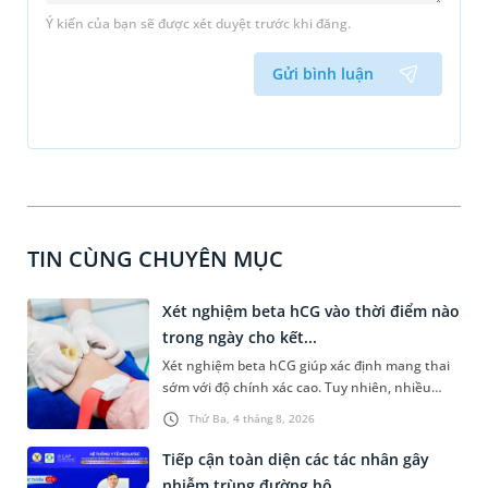
Ý kiến của bạn sẽ được xét duyệt trước khi đăng.
Gửi bình luận
TIN CÙNG CHUYÊN MỤC
Xét nghiệm beta hCG vào thời điểm nào
trong ngày cho kết...
Xét nghiệm beta hCG giúp xác định mang thai
sớm với độ chính xác cao. Tuy nhiên, nhiều
người vẫn băn khoăn xét nghiệm beta hCG vào
Thứ Ba, 4 tháng 8, 2026
thời điểm nào trong ngày để yên tâm về độ
chính xác của kết quả nhận được. Bài viết dưới
Tiếp cận toàn diện các tác nhân gây
đây sẽ cùng bạn tìm hiểu về thời điểm xét
nhiễm trùng đường hô...