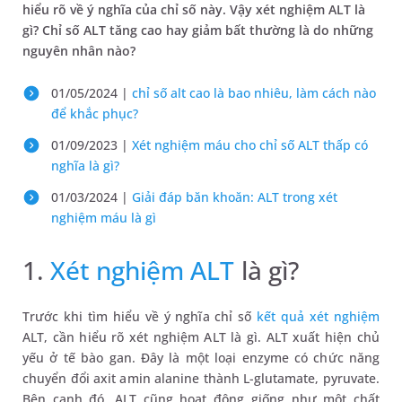
hiểu rõ về ý nghĩa của chỉ số này. Vậy xét nghiệm ALT là
gì? Chỉ số ALT tăng cao hay giảm bất thường là do những
nguyên nhân nào?
01/05/2024 |
chỉ số alt cao là bao nhiêu, làm cách nào
để khắc phục?
01/09/2023 |
Xét nghiệm máu cho chỉ số ALT thấp có
nghĩa là gì?
01/03/2024 |
Giải đáp băn khoăn: ALT trong xét
nghiệm máu là gì
1.
Xét nghiệm ALT
là gì?
Trước khi tìm hiểu về ý nghĩa chỉ số
kết quả xét nghiệm
ALT, cần hiểu rõ xét nghiệm ALT là gì. ALT xuất hiện chủ
yếu ở tế bào gan. Đây là một loại enzyme có chức năng
chuyển đổi axit amin alanine thành L-glutamate, pyruvate.
Bên cạnh đó, ALT cũng hoạt động giống như một chất