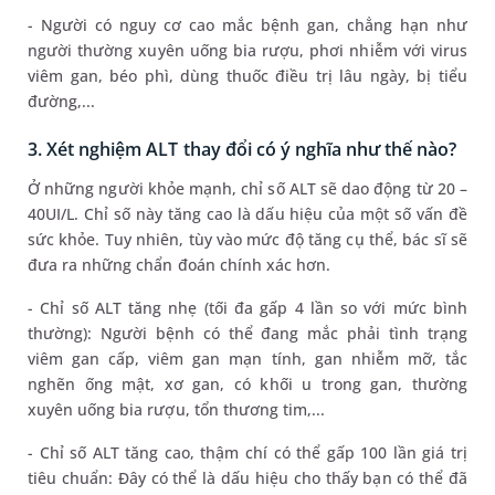
- Người có nguy cơ cao mắc bệnh gan, chẳng hạn như
người thường xuyên uống bia rượu, phơi nhiễm với virus
viêm gan, béo phì, dùng thuốc điều trị lâu ngày, bị tiểu
đường,...
3. Xét nghiệm ALT thay đổi có ý nghĩa như thế nào?
Ở những người khỏe mạnh, chỉ số ALT sẽ dao động từ 20 –
40UI/L. Chỉ số này tăng cao là dấu hiệu của một số vấn đề
sức khỏe. Tuy nhiên, tùy vào mức độ tăng cụ thể, bác sĩ sẽ
đưa ra những chẩn đoán chính xác hơn.
- Chỉ số ALT tăng nhẹ (tối đa gấp 4 lần so với mức bình
thường): Người bệnh có thể đang mắc phải tình trạng
viêm gan cấp, viêm gan mạn tính, gan nhiễm mỡ, tắc
nghẽn ống mật, xơ gan, có khối u trong gan, thường
xuyên uống bia rượu, tổn thương tim,...
- Chỉ số ALT tăng cao, thậm chí có thể gấp 100 lần giá trị
tiêu chuẩn: Đây có thể là dấu hiệu cho thấy bạn có thể đã