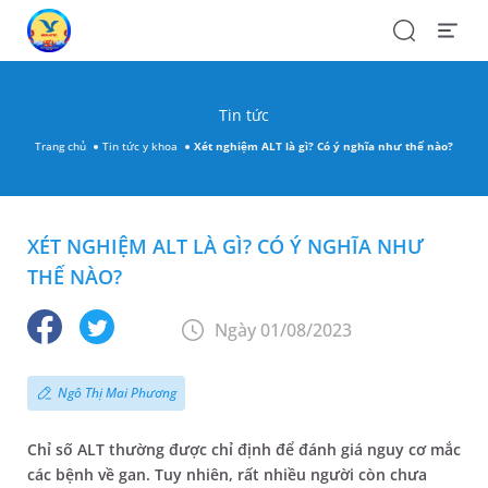
Search
Open
Menu
Tin tức
Trang chủ
Tin tức y khoa
Xét nghiệm ALT là gì? Có ý nghĩa như thế nào?
XÉT NGHIỆM ALT LÀ GÌ? CÓ Ý NGHĨA NHƯ
THẾ NÀO?
Ngày 01/08/2023
Ngô Thị Mai Phương
Chỉ số ALT thường được chỉ định để đánh giá nguy cơ mắc
các bệnh về gan. Tuy nhiên, rất nhiều người còn chưa