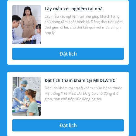
Lấy mẫu xét nghiệm tại nhà
Lấy mẫu xét nghiệm tại nhà giúp khách hàng
chủ động tầm soát bệnh lý. Đồng thời tiết kiệm
thời gian đi lại, chờ đợi kết quả với mức chi phí
hợp lý.
Đặt lịch
Đặt lịch thăm khám tại MEDLATEC
Đặt lịch khám tại cơ sở khám chữa bệnh thuộc
Hệ thống Y tế MEDLATEC giúp chủ động thời
gian, hạn chế tiếp xúc đông người.
Đặt lịch