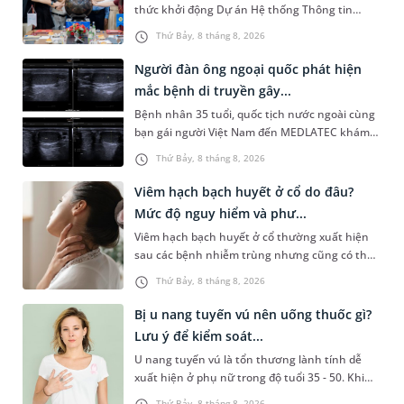
thức khởi động Dự án Hệ thống Thông tin
Quản lý Bệnh viện (HIS - Hospital Information
Thứ Bảy, 8 tháng 8, 2026
System) giai đoạn mới. Dự á...
Người đàn ông ngoại quốc phát hiện
mắc bệnh di truyền gây...
Bệnh nhân 35 tuổi, quốc tịch nước ngoài cùng
bạn gái người Việt Nam đến MEDLATEC khám
sức khỏe tiền hôn nhân. Qua thăm khám và
Thứ Bảy, 8 tháng 8, 2026
làm các xét nghiệm chuyên sâu,...
Viêm hạch bạch huyết ở cổ do đâu?
Mức độ nguy hiểm và phư...
Viêm hạch bạch huyết ở cổ thường xuất hiện
sau các bệnh nhiễm trùng nhưng cũng có thể
liên quan đến lao hạch hoặc ung thư. Để tìm
Thứ Bảy, 8 tháng 8, 2026
hiểu nguyên nhân gây viêm,...
Bị u nang tuyến vú nên uống thuốc gì?
Lưu ý để kiểm soát...
U nang tuyến vú là tổn thương lành tính dễ
xuất hiện ở phụ nữ trong độ tuổi 35 - 50. Khi
được chẩn đoán mắc bệnh, nhiều người
Thứ Bảy, 8 tháng 8, 2026