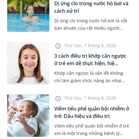
Dị ứng clo trong nước hồ bơi và
cách xử trí
Dị ứng clo trong nước hồ bơi là nỗi
băn khoăn của rất nhiều người
thích bơi lội, đặc biệt là những
trường hợp thường xuyên bơi ở
Thứ Sáu, 7 tháng 8, 2026
những hồ bơi nhân tạo. Bài v...
3 cách điều trị khớp cắn ngược
ở trẻ em dễ thực hiện, hiệ...
Khớp cắn ngược là vấn đề không
chỉ làm giảm chức năng ăn nhai
của trẻ mà còn làm mất đi sự cân
đối của khuôn mặt. Do đó, cần khắc
Thứ Sáu, 7 tháng 8, 2026
phục sớm tình trạng này để...
Viêm tiểu phế quản bội nhiễm ở
trẻ: Dấu hiệu và điều trị
Viêm tiểu phế quản bội nhiễm ở trẻ
em là một trong những bệnh lý