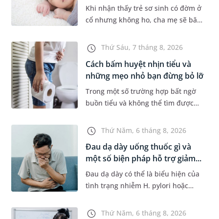
Khi nhận thấy trẻ sơ sinh có đờm ở
cổ nhưng không ho, cha mẹ sẽ băn
khoăn liệu con có đang mắc bệnh
đường hô hấp hay không. Những
Thứ Sáu, 7 tháng 8, 2026
chia sẻ dưới đây sẽ giúp ch...
Cách bấm huyệt nhịn tiểu và
những mẹo nhỏ bạn đừng bỏ lỡ
Trong một số trường hợp bất ngờ
buồn tiểu và không thể tìm được
nhà vệ sinh, nhiều người đã áp
dụng phương pháp bấm huyệt
Thứ Năm, 6 tháng 8, 2026
nhịn tiểu. Vậy cách bấm huyệt
Đau dạ dày uống thuốc gì và
nhịn...
một số biện pháp hỗ trợ giảm...
Đau dạ dày có thể là biểu hiện của
tình trạng nhiễm H. pylori hoặc
bệnh lý về đường tiêu hoá khác.
Dựa theo nguyên nhân cụ thể, bác
Thứ Năm, 6 tháng 8, 2026