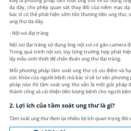
Đây là phương pháp tầm soát ung thư sẽ sử dụng ốn
dạ dày, cho phép quan sát thay đổi của niêm mạc dạ
bác sĩ có thể phát hiện sớm tổn thương tiền ung thư,
ung thư dạ dày.
- Nội soi đại tràng
Nội soi đại tràng sử dụng ống nội soi có gắn camera đ
Trong quá trình nội soi, tùy từng trường hợp phát hiệ
lấy mẫu sinh thiết để chẩn đoán ung thư đại tràng.
Mỗi phương pháp tầm soát ung thư có ưu điểm và hạn 
sức khỏe của người bệnh mà bác sĩ sẽ tư vấn phương
pháp nào thì tầm soát ung thư vẫn là một giải pháp 
thành công và cải thiện tiên lượng bệnh cho người bện
2. Lợi ích của tầm soát ung thư là gì?
Tầm soát ung thư đem lại nhiều lợi ích quan trọng đối