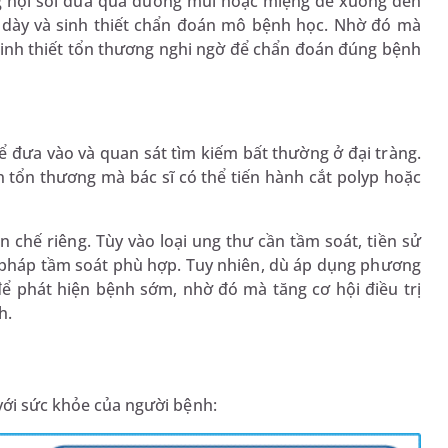
g nội soi đưa qua đường mũi hoặc miệng để xuống đến
 dày và sinh thiết chẩn đoán mô bệnh học. Nhờ đó mà
 sinh thiết tổn thương nghi ngờ để chẩn đoán đúng bệnh
ể đưa vào và quan sát tìm kiếm bất thường ở đại tràng.
n tổn thương mà bác sĩ có thể tiến hành cắt polyp hoặc
chế riêng. Tùy vào loại ung thư cần tầm soát, tiền sử
 pháp tầm soát phù hợp. Tuy nhiên, dù áp dụng phương
để phát hiện bệnh sớm, nhờ đó mà tăng cơ hội điều trị
h.
 với sức khỏe của người bệnh: