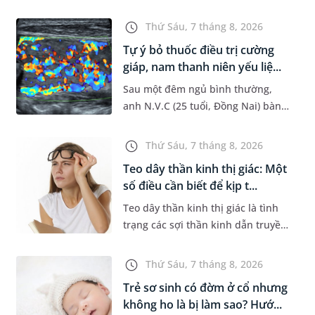
đường hô hấp nguy hiểm, thường
bùng phát vào thời điểm giao mùa.
Thứ Sáu, 7 tháng 8, 2026
Khi những tổn thương ban đầ...
Tự ý bỏ thuốc điều trị cường
giáp, nam thanh niên yếu liệ...
Sau một đêm ngủ bình thường,
anh N.V.C (25 tuổi, Đồng Nai) bàng
hoàng phát hiện yếu liệt 2 chân,
không thể vận động đi lại được. Kết
Thứ Sáu, 7 tháng 8, 2026
quả thăm khám tại Phòng...
Teo dây thần kinh thị giác: Một
số điều cần biết để kịp t...
Teo dây thần kinh thị giác là tình
trạng các sợi thần kinh dẫn truyền
tín hiệu từ mắt lên não bị tổn
thương và dần mất đi chức năng
Thứ Sáu, 7 tháng 8, 2026
hoạt động. Nếu điều trị m...
Trẻ sơ sinh có đờm ở cổ nhưng
không ho là bị làm sao? Hướ...