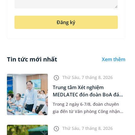
Đăng ký
Tin tức mới nhất
Xem thêm
Thứ Sáu, 7 tháng 8, 2026
Trung tâm Xét nghiệm
MEDLATEC đón đoàn BoA đánh
giá giám...
Trong 2 ngày 6-7/8, đoàn chuyên
gia đến từ Văn phòng Công nhận
Chất lượng quốc gia (BoA) đã ghi
nhận và đánh giá cao nỗ lực duy trì
Thứ Sáu, 7 tháng 8, 2026
hệ thống quản lý chất lượ...