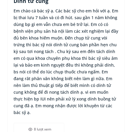
Dính tử cung
Em chào cá bác sỹ ạ. Các bác sỹ cho em hỏi với ạ. Em
bị thai lưu 7 tuần và có đi hút. sau gần 1 năm không
dùng bp gì em vẫn chưa em bé trở lại. Em có có
bệnh viện phụ sản hà nội làm các xét nghiệm lại đầy
đủ bên khoa hiếm muộn. Đến chụp tử cung vòi
trứng thì bác sỹ nói dính tử cung bán phần hẹn chu
kỳ sau tơi nong tách . Chu kỳ sau em đến tách dính
em có qua khoa chuyên phụ khoa thì bác sỹ siêu âm
lại và bảo em kinh nguyệt đều thì không phải dính,
bs nói có thể do lúc chụp thuốc chưa ngấm. Em
đang rât phân vân không biết nên làm gì nữa. Em
nên làm thủ thuật gì tiếp để biết mình có dính tử
cung không để đi nong tách dính ạ. vì em muốn
thực hiện bp IUI nên phải xử lý xong dính buồng tử
cung đã ạ. Em mong nhận được lời khuyên từ các
bác sỹ ạ.
8 lượt xem