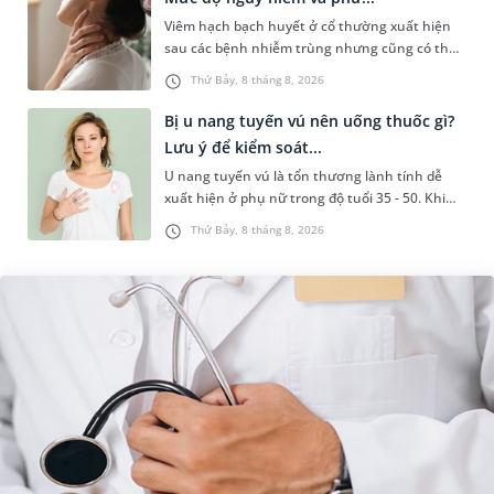
Viêm hạch bạch huyết ở cổ thường xuất hiện
sau các bệnh nhiễm trùng nhưng cũng có thể
liên quan đến lao hạch hoặc ung thư. Để tìm
Thứ Bảy, 8 tháng 8, 2026
hiểu nguyên nhân gây viêm,...
Bị u nang tuyến vú nên uống thuốc gì?
Lưu ý để kiểm soát...
U nang tuyến vú là tổn thương lành tính dễ
xuất hiện ở phụ nữ trong độ tuổi 35 - 50. Khi
được chẩn đoán mắc bệnh, nhiều người
Thứ Bảy, 8 tháng 8, 2026
thường băn khoăn u nang tuyến v...