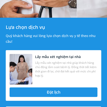
Lựa chọn dịch vụ
Quý khách hàng vui lòng lựa chọn dịch vụ y tế theo nhu
cầu!
Lấy mẫu xét nghiệm tại nhà
Lấy mẫu xét nghiệm tại nhà giúp khách hàng
chủ động tầm soát bệnh lý. Đồng thời tiết kiệm
thời gian đi lại, chờ đợi kết quả với mức chi phí
hợp lý.
Đặt lịch