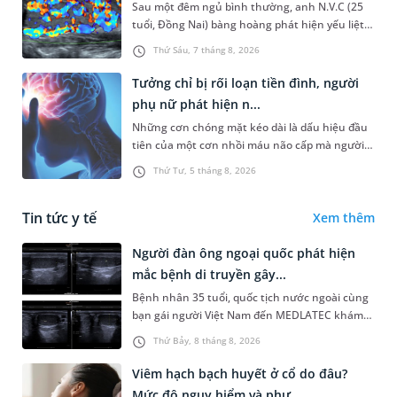
Sau một đêm ngủ bình thường, anh N.V.C (25
tuổi, Đồng Nai) bàng hoàng phát hiện yếu liệt 2
chân, không thể vận động đi lại được. Kết quả
Thứ Sáu, 7 tháng 8, 2026
thăm khám tại Phòng...
Tưởng chỉ bị rối loạn tiền đình, người
phụ nữ phát hiện n...
Những cơn chóng mặt kéo dài là dấu hiệu đầu
tiên của một cơn nhồi máu não cấp mà người
bệnh không hề hay biết. Tại BVĐK MEDLATEC,
Thứ Tư, 5 tháng 8, 2026
chiến lược chẩn đoán chính...
Tin tức y tế
Xem thêm
Người đàn ông ngoại quốc phát hiện
mắc bệnh di truyền gây...
Bệnh nhân 35 tuổi, quốc tịch nước ngoài cùng
bạn gái người Việt Nam đến MEDLATEC khám
sức khỏe tiền hôn nhân. Qua thăm khám và
Thứ Bảy, 8 tháng 8, 2026
làm các xét nghiệm chuyên sâu,...
Viêm hạch bạch huyết ở cổ do đâu?
Mức độ nguy hiểm và phư...