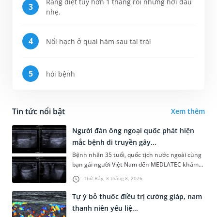
Răng diệt tuỷ hơn 1 tháng rồi nhưng hơi đau
nhẹ.
Nổi hạch ở quai hàm sau tai trái
hỏi bệnh
Tin tức nổi bật
Xem thêm
Người đàn ông ngoại quốc phát hiện
mắc bệnh di truyền gây...
Bệnh nhân 35 tuổi, quốc tịch nước ngoài cùng
bạn gái người Việt Nam đến MEDLATEC khám
sức khỏe tiền hôn nhân. Qua thăm khám và
Thứ Bảy, 8 tháng 8, 2026
làm các xét nghiệm chuyên sâu,...
Tự ý bỏ thuốc điều trị cường giáp, nam
thanh niên yếu liệ...