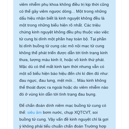
viêm nhiễm phụ khoa không điều trị kịp thời cũng
có thể gây viêm ngược dòng... Một trong những
dấu hiệu nhận biết là kinh nguyệt không đều là
một trong những biểu hiện rõ nhất. Các triệu
chứng kinh nguyệt không đều phụ thuộc vào việc
tử cung bị dính một phần hay toàn bộ. Tại phần
bị dính buồng tử cung các mô nội mạc tử cung
không thể phát triển được dẫn tới tình trạng kinh
thưa, lượng máu kinh ít, hoặc vô kinh thứ phát.
Mặc dù có thể mất kinh tạm thời nhưng vẫn có
một số biểu hiện báo hiệu đến chi kì đèn đỏ như:
đau ngực, đau lưng, mệt mỏi… Máu kinh không
thể thoát được ra ngoài hoặc do viêm nhiễm nào
đó ở vùng kín dẫn tới tình trạng đau bụng.
Để chẩn đoán dính niêm mạc buồng tử cung có
thể:
siêu âm
bơm nước, chụp XQTCVT, soi
buồng tử cung. Vậy vấn đề kinh nguyệt chỉ là gợi
ý không phải tiểu chuẩn chẩn đoán Trường hợp