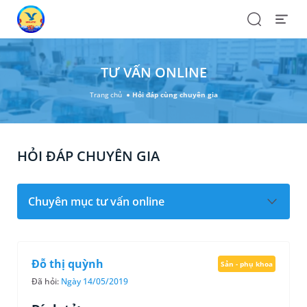
Search
Open
Menu
TƯ VẤN ONLINE
Trang chủ
Hỏi đáp cùng chuyên gia
HỎI ĐÁP CHUYÊN GIA
Chuyên mục tư vấn online
Đỗ thị quỳnh
Sản - phụ khoa
Đã hỏi:
Ngày 14/05/2019