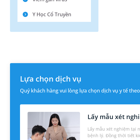
Y Học Cổ Truyền
Lựa chọn dịch vụ
Quý khách hàng vui lòng lựa chọn dịch vụ y tế theo
Lấy mẫu xét nghi
Lấy mẫu xét nghiệm tại 
bệnh lý. Đồng thời tiết k