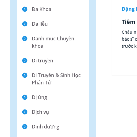
Đặng 
Ða Khoa
Tiêm 
Da liễu
Cháu nh
Danh mục Chuyên
bác sĩ 
khoa
trước k
Di truyền
Di Truyền & Sinh Học
Phân Tử
Dị ứng
Dịch vụ
Dinh dưỡng