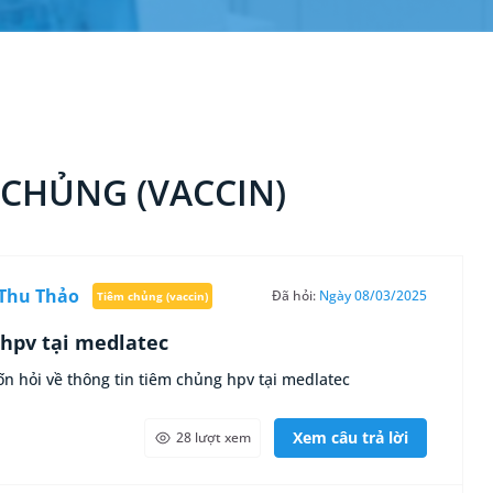
 CHỦNG (VACCIN)
Thu Thảo
Đã hỏi:
Ngày 08/03/2025
Tiêm chủng (vaccin)
hpv tại medlatec
n hỏi về thông tin tiêm chủng hpv tại medlatec
Xem câu trả lời
28 lượt xem