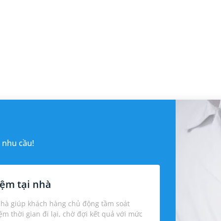
 nhu cầu!
ệm tại nhà
nhà giúp khách hàng chủ động tầm soát
iệm thời gian đi lại, chờ đợi kết quả với mức