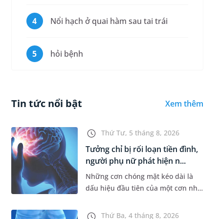
Nổi hạch ở quai hàm sau tai trái
hỏi bệnh
Tin tức nổi bật
Xem thêm
Thứ Tư, 5 tháng 8, 2026
Tưởng chỉ bị rối loạn tiền đình,
người phụ nữ phát hiện n...
Những cơn chóng mặt kéo dài là
dấu hiệu đầu tiên của một cơn nhồi
máu não cấp mà người bệnh không
hề hay biết. Tại BVĐK MEDLATEC,
Thứ Ba, 4 tháng 8, 2026