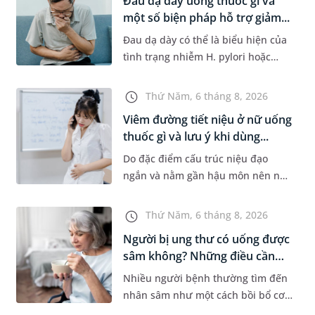
Đau dạ dày uống thuốc gì và
một số biện pháp hỗ trợ giảm...
Đau dạ dày có thể là biểu hiện của
tình trạng nhiễm H. pylori hoặc
bệnh lý về đường tiêu hoá khác.
Dựa theo nguyên nhân cụ thể, bác
Thứ Năm, 6 tháng 8, 2026
sĩ sẽ cân nhắc chỉ định p...
Viêm đường tiết niệu ở nữ uống
thuốc gì và lưu ý khi dùng...
Do đặc điểm cấu trúc niệu đạo
ngắn và nằm gần hậu môn nên nữ
giới thường dễ bị viêm đường tiết
niệu hơn nam giới. Tùy theo
Thứ Năm, 6 tháng 8, 2026
nguyên nhân, mức độ nhiễm trùng
Người bị ung thư có uống được
và...
sâm không? Những điều cần
b...
Nhiều người bệnh thường tìm đến
nhân sâm như một cách bồi bổ cơ
thể trong quá trình điều trị ung