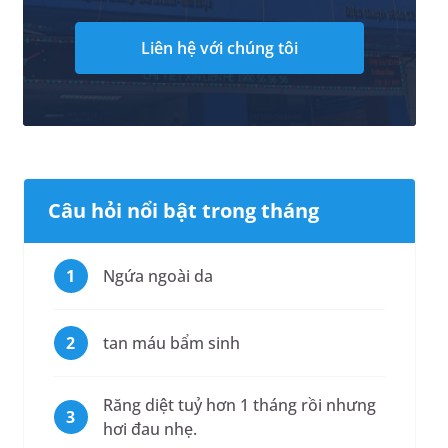
Liên hệ với chúng tôi
Câu hỏi nổi bật trong tháng
Ngứa ngoài da
tan máu bẩm sinh
Răng diệt tuỷ hơn 1 tháng rồi nhưng
hơi đau nhẹ.