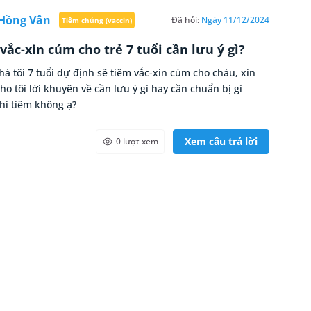
Hồng Vân
Đã hỏi:
Ngày 11/12/2024
Tiêm chủng (vaccin)
vắc-xin cúm cho trẻ 7 tuổi cần lưu ý gì?
à tôi 7 tuổi dự định sẽ tiêm vắc-xin cúm cho cháu, xin
cho tôi lời khuyên về cần lưu ý gì hay cần chuẩn bị gì
hi tiêm không ạ?
Xem câu trả lời
0 lượt xem