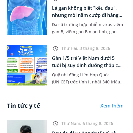
chiến lược chẩn đoán chính...
Lá gan không biết "kêu đau",
nhưng mỗi năm cướp đi hàng
t...
Đa số trường hợp nhiễm virus viêm
gan B, viêm gan B mạn tính, gan
nhiễm mỡ... thường có dấu hiệu
mờ nhạt, hoặc không có dấu hiệu.
Thứ Hai, 3 tháng 8, 2026
Đây có thể là con đường dẫn...
Gần 1/5 trẻ Việt Nam dưới 5
tuổi bị suy dinh dưỡng thấp c...
Quỹ nhi đồng Liên Hợp Quốc
(UNICEF) ước tính ít nhất 340 triệu
trẻ em trên toàn cầu dưới 5 tuổi bị
thiếu vi chất dinh dưỡng. Điều
đáng lo ngại là tình trạng...
Tin tức y tế
Xem thêm
Thứ Năm, 6 tháng 8, 2026