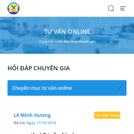
Search
Open
Menu
TƯ VẤN ONLINE
Trang chủ
Hỏi đáp cùng chuyên gia
HỎI ĐÁP CHUYÊN GIA
Chuyên mục tư vấn online
Lê Minh Hương
Tai - Mũi - Họng
Đã hỏi:
Ngày 17/10/2018