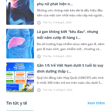
phụ nữ phát hiện n...
Những cơn chóng mặt kéo dài là dấu hiệu đầu
tiên của một cơn nhồi máu não cấp mà người
bệnh không hề hay biết. Tại BVĐK MEDLATEC,
Thứ Tư, 5 tháng 8, 2026
chiến lược chẩn đoán chính...
Lá gan không biết "kêu đau", nhưng
mỗi năm cướp đi hàng t...
Đa số trường hợp nhiễm virus viêm gan B, viêm
gan B mạn tính, gan nhiễm mỡ... thường có
dấu hiệu mờ nhạt, hoặc không có dấu hiệu.
Thứ Ba, 4 tháng 8, 2026
Đây có thể là con đường dẫn...
Gần 1/5 trẻ Việt Nam dưới 5 tuổi bị suy
dinh dưỡng thấp c...
Quỹ nhi đồng Liên Hợp Quốc (UNICEF) ước tính
ít nhất 340 triệu trẻ em trên toàn cầu dưới 5
tuổi bị thiếu vi chất dinh dưỡng. Điều đáng lo
Thứ Hai, 3 tháng 8, 2026
ngại là tình trạng...
Tin tức y tế
Xem thêm