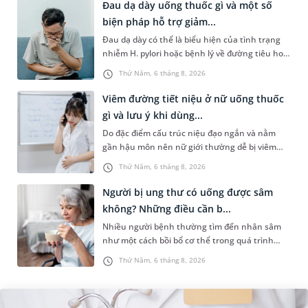
Đau dạ dày uống thuốc gì và một số
biện pháp hỗ trợ giảm...
Đau dạ dày có thể là biểu hiện của tình trạng
nhiễm H. pylori hoặc bệnh lý về đường tiêu hoá
khác. Dựa theo nguyên nhân cụ thể, bác sĩ sẽ
Thứ Năm, 6 tháng 8, 2026
cân nhắc chỉ định p...
Viêm đường tiết niệu ở nữ uống thuốc
gì và lưu ý khi dùng...
Do đặc điểm cấu trúc niệu đạo ngắn và nằm
gần hậu môn nên nữ giới thường dễ bị viêm
đường tiết niệu hơn nam giới. Tùy theo nguyên
Thứ Năm, 6 tháng 8, 2026
nhân, mức độ nhiễm trùng và...
Người bị ung thư có uống được sâm
không? Những điều cần b...
Nhiều người bệnh thường tìm đến nhân sâm
như một cách bồi bổ cơ thể trong quá trình
điều trị ung thư. Tuy nhiên, câu hỏi người bị
Thứ Năm, 6 tháng 8, 2026
ung thư có uống được sâm kh...