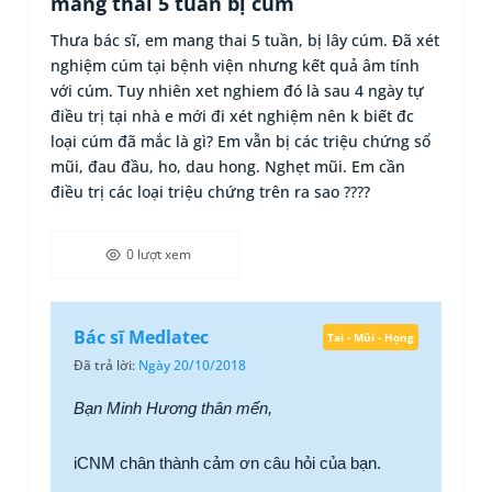
mang thai 5 tuần bị cúm
Thưa bác sĩ, em mang thai 5 tuần, bị lây cúm. Đã xét
nghiệm cúm tại bệnh viện nhưng kết quả âm tính
với cúm. Tuy nhiên xet nghiem đó là sau 4 ngày tự
điều trị tại nhà e mới đi xét nghiệm nên k biết đc
loại cúm đã mắc là gì? Em vẫn bị các triệu chứng sổ
mũi, đau đầu, ho, dau hong. Nghẹt mũi. Em cần
điều trị các loại triệu chứng trên ra sao ????
0 lượt xem
Bác sĩ Medlatec
Tai - Mũi - Họng
Đã trả lời:
Ngày 20/10/2018
Bạn Minh Hương thân mến,
iCNM chân thành cảm ơn câu hỏi của bạn.