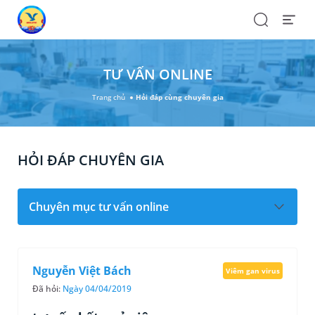
Search
Open
Menu
TƯ VẤN ONLINE
Trang chủ
Hỏi đáp cùng chuyên gia
HỎI ĐÁP CHUYÊN GIA
Chuyên mục tư vấn online
Nguyễn Việt Bách
Viêm gan virus
Đã hỏi:
Ngày 04/04/2019