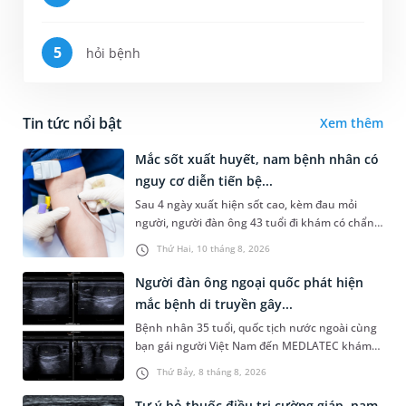
hỏi bệnh
Tin tức nổi bật
Xem thêm
Mắc sốt xuất huyết, nam bệnh nhân có
nguy cơ diễn tiến bệ...
Sau 4 ngày xuất hiện sốt cao, kèm đau mỏi
người, người đàn ông 43 tuổi đi khám có chẩn
đoán sốt xuất huyết Dengue và phải nhập viện
Thứ Hai, 10 tháng 8, 2026
điều trị ngay để tránh bi...
Người đàn ông ngoại quốc phát hiện
mắc bệnh di truyền gây...
Bệnh nhân 35 tuổi, quốc tịch nước ngoài cùng
bạn gái người Việt Nam đến MEDLATEC khám
sức khỏe tiền hôn nhân. Qua thăm khám và
Thứ Bảy, 8 tháng 8, 2026
làm các xét nghiệm chuyên sâu,...
Tự ý bỏ thuốc điều trị cường giáp, nam