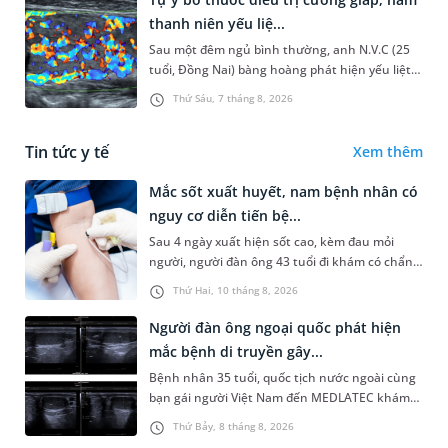
thanh niên yếu liệ...
Sau một đêm ngủ bình thường, anh N.V.C (25
tuổi, Đồng Nai) bàng hoàng phát hiện yếu liệt 2
chân, không thể vận động đi lại được. Kết quả
Thứ Sáu, 7 tháng 8, 2026
thăm khám tại Phòng...
Tin tức y tế
Xem thêm
Mắc sốt xuất huyết, nam bệnh nhân có
nguy cơ diễn tiến bệ...
Sau 4 ngày xuất hiện sốt cao, kèm đau mỏi
người, người đàn ông 43 tuổi đi khám có chẩn
đoán sốt xuất huyết Dengue và phải nhập viện
Thứ Hai, 10 tháng 8, 2026
điều trị ngay để tránh bi...
Người đàn ông ngoại quốc phát hiện
mắc bệnh di truyền gây...
Bệnh nhân 35 tuổi, quốc tịch nước ngoài cùng
bạn gái người Việt Nam đến MEDLATEC khám
sức khỏe tiền hôn nhân. Qua thăm khám và
Thứ Bảy, 8 tháng 8, 2026
làm các xét nghiệm chuyên sâu,...