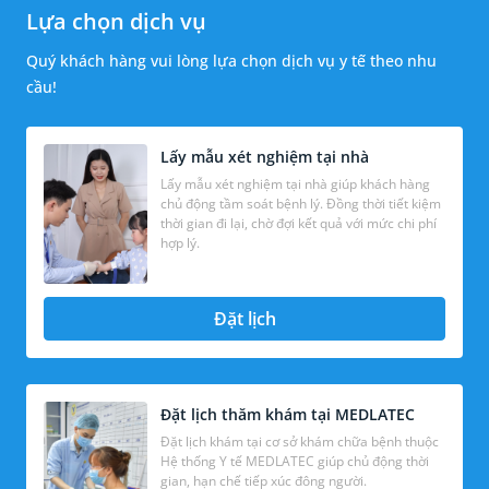
Lựa chọn dịch vụ
Quý khách hàng vui lòng lựa chọn dịch vụ y tế theo nhu
cầu!
Lấy mẫu xét nghiệm tại nhà
Lấy mẫu xét nghiệm tại nhà giúp khách hàng
chủ động tầm soát bệnh lý. Đồng thời tiết kiệm
thời gian đi lại, chờ đợi kết quả với mức chi phí
hợp lý.
Đặt lịch
Đặt lịch thăm khám tại MEDLATEC
Đặt lịch khám tại cơ sở khám chữa bệnh thuộc
Hệ thống Y tế MEDLATEC giúp chủ động thời
gian, hạn chế tiếp xúc đông người.